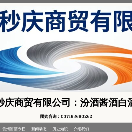
秒庆商贸有限公司：汾酒酱酒白
团购咨询：037163680262
贵州酱酒专栏
新闻动态
历史知识
介绍我们