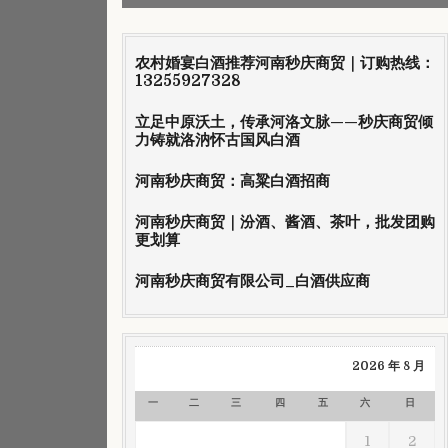
农村婚宴白酒推荐河南秒庆商贸｜订购热线：
13255927328
立足中原沃土，传承河洛文脉——秒庆商贸倾
力铸就洛汭怀古国风白酒
河南秒庆商贸：高粱白酒招商
河南秒庆商贸｜汾酒、酱酒、茶叶，批发团购
更划算
河南秒庆商贸有限公司_白酒供应商
2026 年 8 月
一
二
三
四
五
六
日
1
2