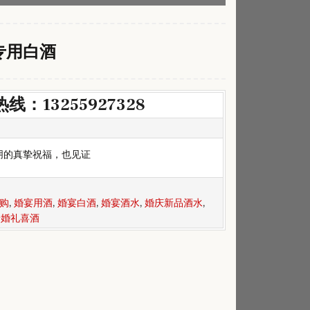
专用白酒
13255927328
朋的真挚祝福，也见证
购
,
婚宴用酒
,
婚宴白酒
,
婚宴酒水
,
婚庆新品酒水
,
端婚礼喜酒