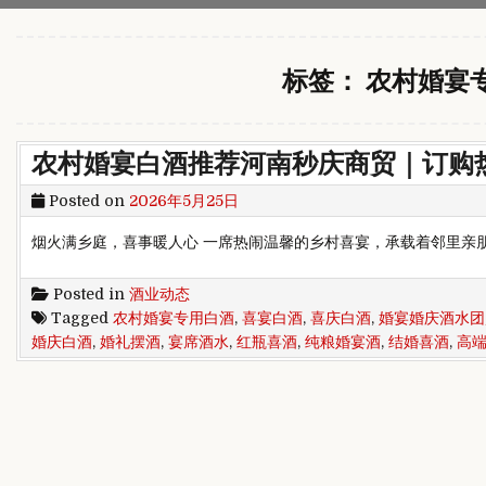
标签：
农村婚宴
农村婚宴白酒推荐河南秒庆商贸｜订购热线：
Posted on
2026年5月25日
烟火满乡庭，喜事暖人心 一席热闹温馨的乡村喜宴，承载着邻里亲
Posted in
酒业动态
Tagged
农村婚宴专用白酒
,
喜宴白酒
,
喜庆白酒
,
婚宴婚庆酒水团
婚庆白酒
,
婚礼摆酒
,
宴席酒水
,
红瓶喜酒
,
纯粮婚宴酒
,
结婚喜酒
,
高