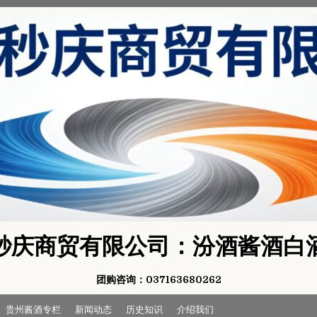
秒庆商贸有限公司：汾酒酱酒白
团购咨询：037163680262
贵州酱酒专栏
新闻动态
历史知识
介绍我们