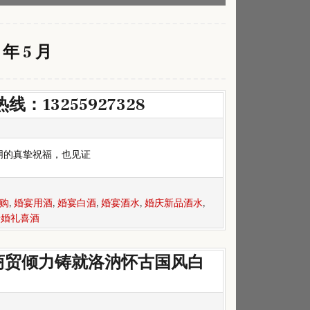
 年 5 月
13255927328
朋的真挚祝福，也见证
购
,
婚宴用酒
,
婚宴白酒
,
婚宴酒水
,
婚庆新品酒水
,
端婚礼喜酒
商贸倾力铸就洛汭怀古国风白