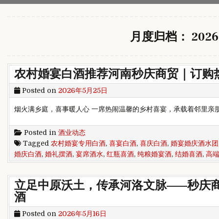
月度归档：
2026
农村婚宴白酒推荐河南秒庆商贸｜订购热线：
Posted on
2026年5月25日
烟火满乡庭，喜事暖人心 一席热闹温馨的乡村喜宴，承载着邻里亲
Posted in
酒业动态
Tagged
农村婚宴专用白酒
,
喜宴白酒
,
喜庆白酒
,
婚宴婚庆酒水团
婚庆白酒
,
婚礼摆酒
,
宴席酒水
,
红瓶喜酒
,
纯粮婚宴酒
,
结婚喜酒
,
高
立足中原沃土，传承河洛文脉——秒庆
酒
Posted on
2026年5月16日