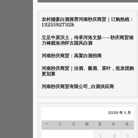
农村婚宴白酒推荐河南秒庆商贸｜订购热线：
13255927328
立足中原沃土，传承河洛文脉——秒庆商贸倾
力铸就洛汭怀古国风白酒
河南秒庆商贸：高粱白酒招商
河南秒庆商贸｜汾酒、酱酒、茶叶，批发团购
更划算
河南秒庆商贸有限公司_白酒供应商
2026 年 5 月
一
二
三
四
五
六
日
1
2
3