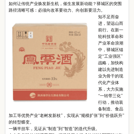
如何让传统产业焕发新生机，催生发展新动能？驿城区的突围
路径清晰可感：必须向改革要动力、向创新要活力。
知不足而奋
进，望远山而
前行。在新一
轮科技革命和
产业革命浪潮
中，驿城区锚
定“工业强区”
战略，加快构
建以先进制造
业为骨干的现
代化产业体
系，大力实施
“一转带三化”
行动，推动装
备制造、食品
加工等优势产业“老树发新枝”，实现从“规模扩张”到“价值跃升”
的转型蝶变。
一辆半挂车，见证从“制造”到“智造”的迭代升级。