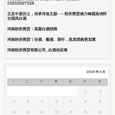
13255927328
立足中原沃土，传承河洛文脉——秒庆商贸倾力铸就洛汭怀
古国风白酒
河南秒庆商贸：高粱白酒招商
河南秒庆商贸｜汾酒、酱酒、茶叶，批发团购更划算
河南秒庆商贸有限公司_白酒供应商
2026 年 8 月
一
二
三
四
五
六
日
1
2
3
4
5
6
7
8
9
10
11
12
13
14
15
16