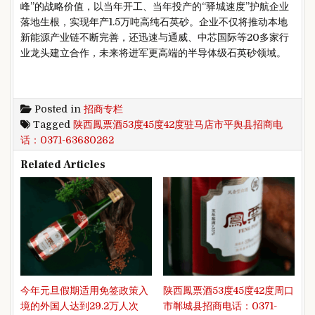
峰”的战略价值，以当年开工、当年投产的“驿城速度”护航企业
落地生根，实现年产1.5万吨高纯石英砂。企业不仅将推动本地
新能源产业链不断完善，还迅速与通威、中芯国际等20多家行
业龙头建立合作，未来将进军更高端的半导体级石英砂领域。
Posted in
招商专栏
Tagged
陕西鳳票酒53度45度42度驻马店市‌平舆县招商电
话：0371-63680262
Related Articles
今年元旦假期适用免签政策入
陕西鳳票酒53度45度42度周口
境的外国人达到29.2万人次
市‌郸城县招商电话：0371-