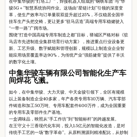
在中集华骏的“灯塔工厂”，焊接机器人组成的“钢铁军团”与“华
骏5G＋”智慧系统协同作业。这场由“星链计划”引领的深度变
革，使生产效率与订单量双双提升超过25%，不仅稳居全国半
挂车生产头把交椅，更让更多“驻马店造”高端专用车稳健驶入
“一带一路”广阔市场。
围绕“打造中国高端专用车制造之都”目标，驿城区严格对标《驻
马店市先进制造业集群培育行动方案》，推进重点行业设备更
新、工艺升级、数字赋能和管理创新，规模以上制造业企业智
能应用场景覆盖率达90%，为传统产业“强筋健骨”提供了丰沃
的数字化土壤。
中集华骏车辆有限公司智能化生产车
间焊花飞溅。
如今，在中集华骏、大力天骏、中天金骏引领下，全区有规模
以上装备制造企业40多家，年产各类专用车10万辆、汽车零部
件铸造和加工50万吨、专用车配套件600万件，成为全国重要
的专用车及零部件生产基地。
一盒调味品，映照从“手工作坊”到“智能标杆”的跨越发展。
在王守义十三香现代化车间，投入1.5亿元的智能化改造，是对
传统手工艺的一场“数字革命”。从原料溯源到精准配比，从炒制