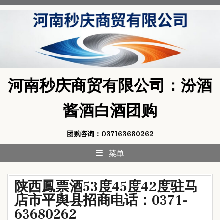
Skip
to
content
河南秒庆商贸有限公司：汾酒
酱酒白酒团购
团购咨询：037163680262
菜单
陕西鳳票酒53度45度42度驻马
店市‌平舆县招商电话：0371-
63680262