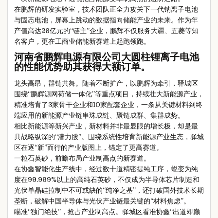
在鹏辉的研发实验室，技术团队正全力攻关下一代钠离子电池
与固态电池，屏幕上跳动的数据指向储能产业的未来。作为年
产值高达26亿元的“链主”企业，鹏辉不仅服务大疆、五菱等知
名客户，更在工商业储能新赛道上起跑领跑。
河南省鹏辉电源有限公司大圆柱锂离子电池
的性能优势助其获得大额订单。
龙头高昂，群链共舞。随着不断扩产，以鹏辉为牵引，驿城区
围绕“鹏辉源网荷储一体化”等重点项目，持续壮大新能源产业，
精准培育了3家骨干企业和10家配套企业，一条从关键材料到终
端应用的新能源产业链串珠成链、聚链成群、集群成势。
相比新能源等新兴产业，新材料并非最显眼的增长极，却是最
具战略纵深的“潜力股”。围绕系统性培育新能源产业生态，驿城
区在逐“新”而行的产业版图上，锚定了更高赛道。
一粒石英砂，前瞻布局产业制高点的新赛道。
在协鑫智能化生产线中，经过数十道精密提纯工序，蜕变为纯
度在99.999%以上的高纯石英砂，不仅成为半导体芯片制造和
光伏单晶硅拉制中不可或缺的“纯净之基”，还打破国外技术长期
垄断，破解中国半导体与光伏产业链最关键的“材料焦虑”。
瞄准“独门绝技”，抢占产业制高点。驿城区看准协鑫“出道即巅