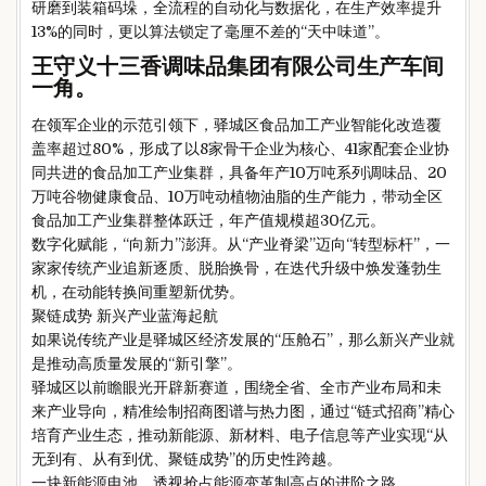
研磨到装箱码垛，全流程的自动化与数据化，在生产效率提升
13%的同时，更以算法锁定了毫厘不差的“天中味道”。
王守义十三香调味品集团有限公司生产车间
一角。
在领军企业的示范引领下，驿城区食品加工产业智能化改造覆
盖率超过80%，形成了以8家骨干企业为核心、41家配套企业协
同共进的食品加工产业集群，具备年产10万吨系列调味品、20
万吨谷物健康食品、10万吨动植物油脂的生产能力，带动全区
食品加工产业集群整体跃迁，年产值规模超30亿元。
数字化赋能，“向新力”澎湃。从“产业脊梁”迈向“转型标杆”，一
家家传统产业追新逐质、脱胎换骨，在迭代升级中焕发蓬勃生
机，在动能转换间重塑新优势。
聚链成势 新兴产业蓝海起航
如果说传统产业是驿城区经济发展的“压舱石”，那么新兴产业就
是推动高质量发展的“新引擎”。
驿城区以前瞻眼光开辟新赛道，围绕全省、全市产业布局和未
来产业导向，精准绘制招商图谱与热力图，通过“链式招商”精心
培育产业生态，推动新能源、新材料、电子信息等产业实现“从
无到有、从有到优、聚链成势”的历史性跨越。
一块新能源电池，透视抢占能源变革制高点的进阶之路。