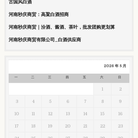
古国风白酒
河南秒庆商贸：高粱白酒招商
河南秒庆商贸｜汾酒、酱酒、茶叶，批发团购更划算
河南秒庆商贸有限公司_白酒供应商
2026 年 8 月
一
二
三
四
五
六
日
1
2
3
4
5
6
7
8
9
10
11
12
13
14
15
16
17
18
19
20
21
22
23