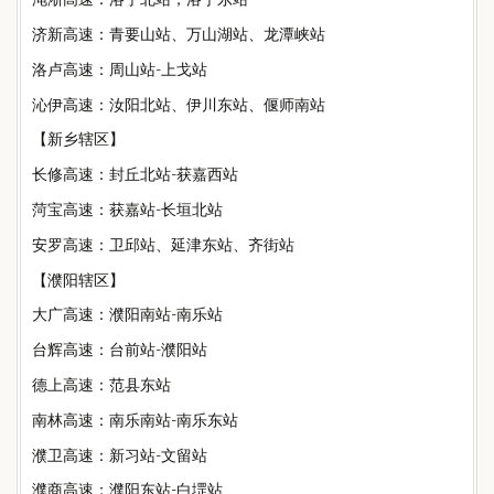
济新高速：青要山站、万山湖站、龙潭峡站
洛卢高速：周山站-上戈站
沁伊高速：汝阳北站、伊川东站、偃师南站
【新乡辖区】
长修高速：封丘北站-获嘉西站
菏宝高速：获嘉站-长垣北站
安罗高速：卫邱站、延津东站、齐街站
【濮阳辖区】
大广高速：濮阳南站-南乐站
台辉高速：台前站-濮阳站
德上高速：范县东站
南林高速：南乐南站-南乐东站
濮卫高速：新习站-文留站
濮商高速：濮阳东站-白堽站