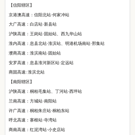
【信阳辖区】
京港澳高速：信阳北站-何家冲站
大广高速：白店站-新县站
沪陕高速：王岗站-固始站、西九华山站
淮内高速：息县北站-淮滨站、明港机场南站-邢集站
濮商高速：淮滨南站-固始站
安罗高速：息县淮河新区站-定远站
商固高速: 淮滨北站
【南阳辖区】
沪陕高速：桐柏毛集站、丁河站-西坪站
兰南高速：方城站-南阳站
许广高速：桐柏朱庄站-桐柏东站
呼北高速：寨根站-寺湾站
商南高速：红泥湾站-小史店站