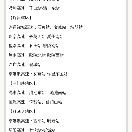
濮聊高速：千口站-清丰东站
【许昌辖区】
许昌绕城高速：石象站、文峰站、坡胡站
郑栾高速：长葛西站-禹州南站
盐洛高速：苌庄站-鄢陵南站
兰南高速：鄢陵北站-鄢陵西站
许广高速：襄城站
京港澳高速：长葛站-许昌东区站
【三门峡辖区】
渑淅高速：渑池东站、渑池南站
垣渑高速：仰韶站、仙门山站
【驻马店辖区】
京港澳高速：西平站-明港站
新阳高速：竹沟站-栎城站