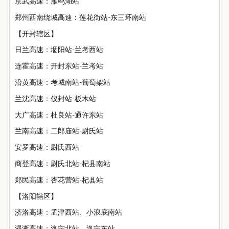
京武高速：雁鸣湖站
郑州西南绕城高速：莲花街站-东三环南站
【开封辖区】
日兰高速：堌阳站-兰考西站
连霍高速：开封东站-兰考站
沿黄高速：考城南站-葡萄架站
兰沈高速：仪封站-板木站
大广高速：杜良站-通许东站
兰南高速：二郎庙站-尉氏站
安罗高速：尉氏西站
商登高速：尉氏北站-杞县南站
郑民高速：杏花营站-杞县站
【洛阳辖区】
济洛高速：孟津西站、小浪底南站
渑淅高速：洛宁北站，洛宁东站