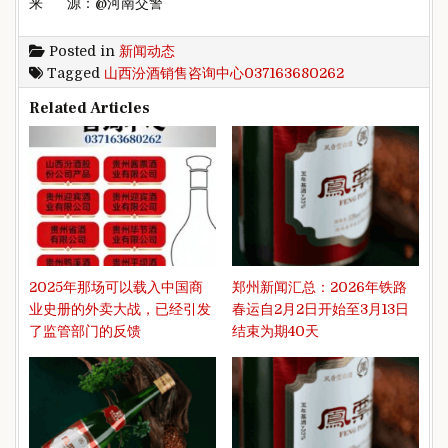
来 源：@河南交警
Posted in
新闻动态
Tagged
山西汾酒销售咨询中心037163680262
Related Articles
2025年那场可以载入中国商
郑州新闻汇总：2026年铁路
业史册的外卖大战，已经引发
春运自2月2日开始至3月13日
了监管部门的反馈
结束为期40天