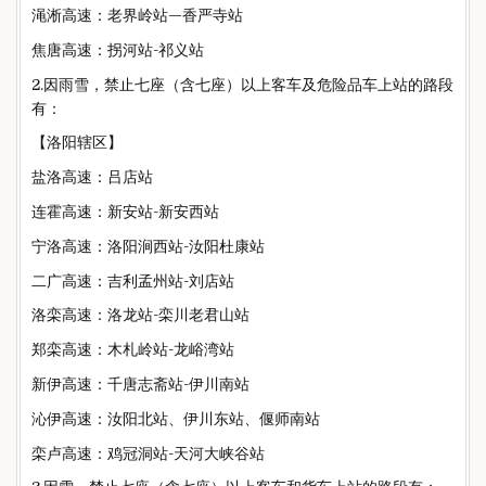
渑淅高速：老界岭站—香严寺站
焦唐高速：拐河站-祁义站
2.因雨雪，禁止七座（含七座）以上客车及危险品车上站的路段
有：
【洛阳辖区】
盐洛高速：吕店站
连霍高速：新安站-新安西站
宁洛高速：洛阳涧西站-汝阳杜康站
二广高速：吉利孟州站-刘店站
洛栾高速：洛龙站-栾川老君山站
郑栾高速：木札岭站-龙峪湾站
新伊高速：千唐志斋站-伊川南站
沁伊高速：汝阳北站、伊川东站、偃师南站
栾卢高速：鸡冠洞站-天河大峡谷站