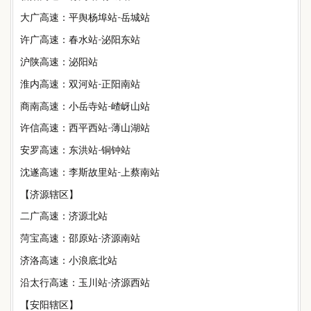
大广高速：平舆杨埠站-岳城站
许广高速：春水站-泌阳东站
沪陕高速：泌阳站
淮内高速：双河站-正阳南站
商南高速：小岳寺站-嵖岈山站
许信高速：西平西站-薄山湖站
安罗高速：东洪站-铜钟站
沈遂高速：李斯故里站-上蔡南站
【济源辖区】
二广高速：济源北站
菏宝高速：邵原站-济源南站
济洛高速：小浪底北站
沿太行高速：玉川站-济源西站
【安阳辖区】