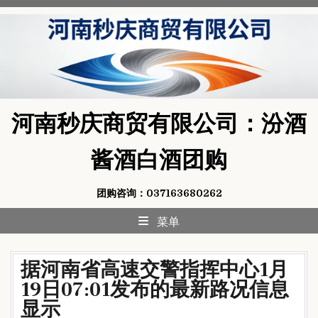
Skip
to
content
河南秒庆商贸有限公司：汾酒
酱酒白酒团购
团购咨询：037163680262
菜单
据河南省高速交警指挥中心1月
19日07:01发布的最新路况信息
显示