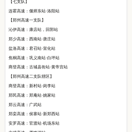
【七支队】
连霍高速：偃师东站-洛阳站
【郑州高速一支队】
沁伊高速：康店站，回郭站
郑少高速：西南站-唐庄站
盐洛高速：君召站-宣化站
焦桐高速：巩义南站-白坪站
商登高速：古城县衙站-黄帝宫站
【郑州高速二支队辖区】
商登高速：新村站-岗李站
郑民高速：郑庵站-姚家站
郑云高速：广武站
郑栾高速：侯寨站-新郑西站
安罗高速：官渡站-机场东站