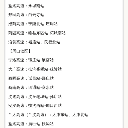
盐洛高速：永城南站
郑民高速：白云寺站
濮商高速：宁陵北站-庄周站
商固高速：睢县东区站-柘城南站
沿黄高速：褚庙站、民权北站
【周口辖区】
宁洛高速：谭庄站-纸店站
大广高速：扶沟崔桥站-秣陵站
商固高速：试量站-邢庄站
商南高速：四通站-商水站
沈遂高速：沈丘老城站-孙店站
安罗高速：扶沟西站-周口西站
兰太高速（兰沈高速）：太康东站、太康北站
盐洛高速：鹿邑站-扶沟站