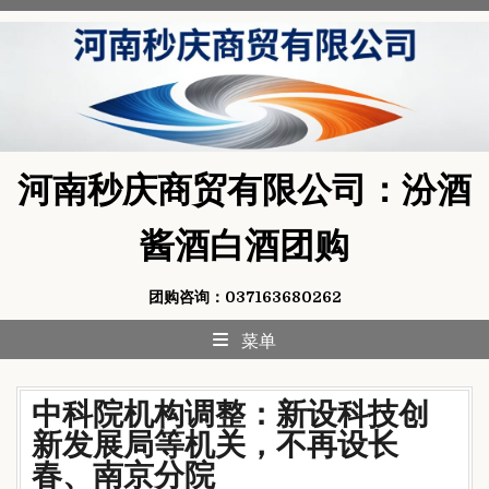
Skip
to
content
河南秒庆商贸有限公司：汾酒
酱酒白酒团购
团购咨询：037163680262
菜单
中科院机构调整：新设科技创
新发展局等机关，不再设长
春、南京分院