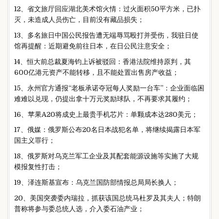
12、省文旅厅回应湖北美术馆火情：过火面积50平方米，已扑
灭，未造成人员伤亡，目前没有藏品损失；
13、多名旅日中国公民报告遭无端辱骂殴打并受伤，我驻日使
馆再提醒：近期避免前往日本，在日公民注意安全；
14、恒大前总裁夏海钧上诉被驳回：香港法院维持原判，其
600亿港元资产不能转移，且不能处置出售房产收益；
15、永州官方通报“老板承诺夺冠每人奖励一台车”：企业面临困
难难以兑现，仍提出拿十万元奖励球队，不再要求其履约；
16、苹果A20将成史上最贵手机芯片：单颗成本达280美元；
17、俄媒：俄罗斯公布20名日本战犯名单，将继续揭露日本军
国主义罪行；
18、俄罗斯对乌克兰军工企业及其配套能源设施等实施了大规
模报复性打击；
19、泽连斯基宣布：乌克兰国防部情报总局局长换人；
20、美国突袭委内瑞拉，抓获该国总统马杜罗及其夫人；特朗
普称将参与委总统人选，介入委石油产业；