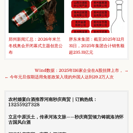
郑州新闻汇总：2026年米兰
胖东来集团：截至2025年12月
冬残奥会开闭幕式主题创意公
31日，2025年集团合计销售额
布
超235.31亿元
文
Wind数据：2025年116家企业在A股挂牌上市， →
章
← 今年元旦假期适用免签政策入境的外国人达到29.2万人次
导
航
农村婚宴白酒推荐河南秒庆商贸｜订购热线：
13255927328
立足中原沃土，传承河洛文脉——秒庆商贸倾力铸就洛汭怀
古国风白酒