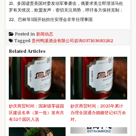
21、多国谴责美国对委发动军事袭击，俄要求美立即澄清马杜
罗有关情况，欧盟发声：密切关注局势，呼吁各方保持克制；
22、巴林等5国开始担任
安理会非常任理事国
Posted in
新闻动态
Tagged
贵州鸭溪酒业有限公司咨询037163680262
Related Articles
妙庆商贸时间：国家级零碳园
妙庆商贸时间：2025年累计
区建设名单（第一批）发布共
办理全国通办婚姻登记45万余
有52个园区入选
对。